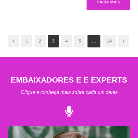
SAIBA MAIS
1
2
3
4
5
…
14
EMBAIXADORES E E EXPERTS
Clique e conheça mais sobre cada um deles