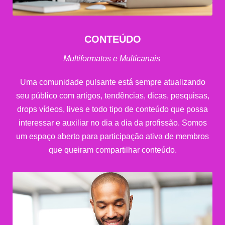
CONTEÚDO
Multiformatos e Multicanais
Uma comunidade pulsante está sempre atualizando
seu público com artigos, tendências, dicas, pesquisas,
drops vídeos, lives e todo tipo de conteúdo que possa
interessar e auxiliar no dia a dia da profissão. Somos
um espaço aberto para participação ativa de membros
que queiram compartilhar conteúdo.